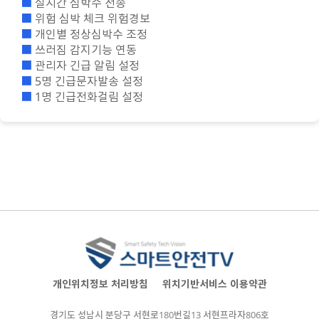
■
실시간 심박수 전송
■
위험 심박 체크 위험경보
■
개인별 정상심박수 조정
■
쓰러짐 감지기능 연동
■
관리자 긴급 알림 설정
■
5명 긴급문자발송 설정
■
1명 긴급전화걸림 설정
개인위치정보 처리방침
위치기반서비스 이용약관
경기도 성남시 분당구 서현로180번길13 서현프라자806호