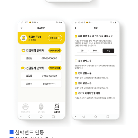
■
심박밴드 연동